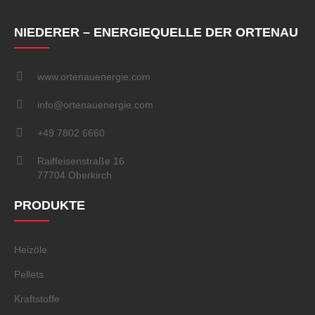
NIEDERER – ENERGIEQUELLE DER ORTENAU
www.ortenauenergie.com
info@ortenauenergie.com
+49 7802 6660
Raiffeisenstraße 16
77704 Oberkirch
PRODUKTE
Heizöle
Pellets
Kraftstoffe