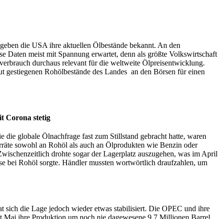
geben die USA ihre aktuellen Ölbestände bekannt. An den
e Daten meist mit Spannung erwartet, denn als größte Volkswirtschaft
verbrauch durchaus relevant für die weltweite Ölpreisentwicklung.
eut gestiegenen Rohölbestände des Landes an den Börsen für einen
it Corona stetig
 die globale Ölnachfrage fast zum Stillstand gebracht hatte, waren
räte sowohl an Rohöl als auch an Ölprodukten wie Benzin oder
 Zwischenzeitlich drohte sogar der Lagerplatz auszugehen, was im April
ise bei Rohöl sorgte. Händler mussten wortwörtlich draufzahlen, um
t sich die Lage jedoch wieder etwas stabilisiert. Die OPEC und ihre
eit Mai ihre Produktion um noch nie dagewesene 9,7 Millionen Barrel