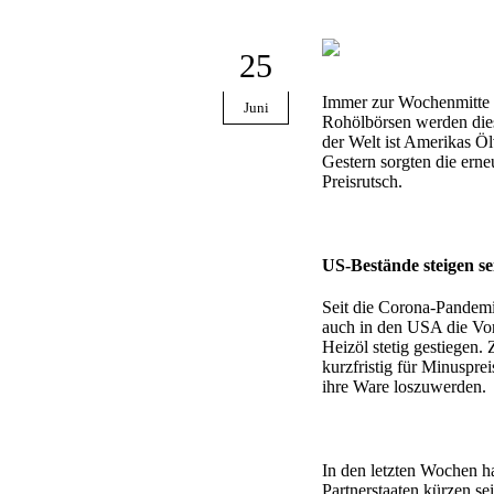
25
Immer zur Wochenmitte 
Juni
Rohölbörsen werden dies
der Welt ist Amerikas Öl
Gestern sorgten die ern
Preisrutsch.
US-Bestände steigen se
Seit die Corona-Pandemie
auch in den USA die Vor
Heizöl stetig gestiegen.
kurzfristig für Minuspre
ihre Ware loszuwerden.
In den letzten Wochen ha
Partnerstaaten kürzen s