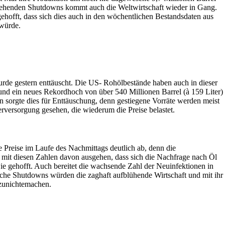
ehenden Shutdowns kommt auch die Weltwirtschaft wieder in Gang.
ehofft, dass sich dies auch in den wöchentlichen Bestandsdaten aus
würde.
de gestern enttäuscht. Die US- Rohölbestände haben auch in dieser
nd ein neues Rekordhoch von über 540 Millionen Barrel (à 159 Liter)
n sorgte dies für Enttäuschung, denn gestiegene Vorräte werden meist
rversorgung gesehen, die wiederum die Preise belastet.
ie Preise im Laufe des Nachmittags deutlich ab, denn die
mit diesen Zahlen davon ausgehen, dass sich die Nachfrage nach Öl
 wie gehofft. Auch bereitet die wachsende Zahl der Neuinfektionen in
he Shutdowns würden die zaghaft aufblühende Wirtschaft und mit ihr
 zunichtemachen.