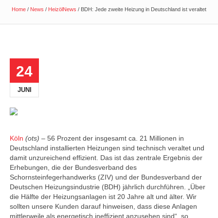
Home
/
News
/
HeizölNews
/
BDH: Jede zweite Heizung in Deutschland ist veraltet
24
JUNI
Köln
(ots) –
56 Prozent der insgesamt ca. 21 Millionen in
Deutschland installierten Heizungen sind technisch veraltet und
damit unzureichend effizient. Das ist das zentrale Ergebnis der
Erhebungen, die der Bundesverband des
Schornsteinfegerhandwerks (ZIV) und der Bundesverband der
Deutschen Heizungsindustrie (BDH) jährlich durchführen. „Über
die Hälfte der Heizungsanlagen ist 20 Jahre alt und älter. Wir
sollten unsere Kunden darauf hinweisen, dass diese Anlagen
mittlerweile als energetisch ineffizient anzusehen sind“, so