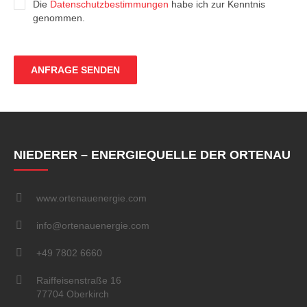
Die
Datenschutzbestimmungen
habe ich zur Kenntnis
genommen.
NIEDERER – ENERGIEQUELLE DER ORTENAU
www.ortenauenergie.com
info@ortenauenergie.com
+49 7802 6660
Raiffeisenstraße 16
77704 Oberkirch