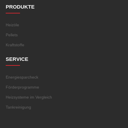
PRODUKTE
Heizöle
Pellets
Kraftstoffe
SERVICE
Energiesparcheck
Förderprogramme
Heizsysteme im Vergleich
Tankreinigung