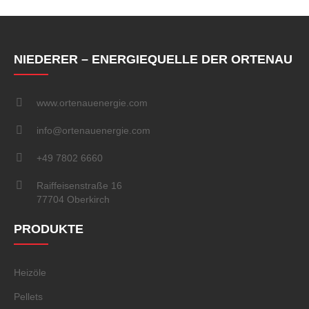
NIEDERER – ENERGIEQUELLE DER ORTENAU
www.ortenauenergie.com
info@ortenauenergie.com
+49 7802 6660
Raiffeisenstraße 16
77704 Oberkirch
PRODUKTE
Heizöle
Pellets