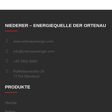
NIEDERER – ENERGIEQUELLE DER ORTENAU
www.ortenauenergie.com
info@ortenauenergie.com
+49 7802 6660
Raiffeisenstraße 16
77704 Oberkirch
PRODUKTE
Heizöle
Pellets