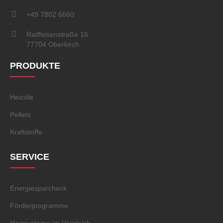
+49 7802 6660
Raiffeisenstraße 16
77704 Oberkirch
PRODUKTE
Heizöle
Pellets
Kraftstoffe
SERVICE
Energiesparcheck
Förderprogramme