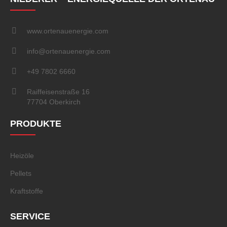
www.ortenauenergie.com
info@ortenauenergie.com
+49 7802 6660
Raiffeisenstraße 16
77704 Oberkirch
PRODUKTE
Heizöle
Pellets
Kraftstoffe
SERVICE