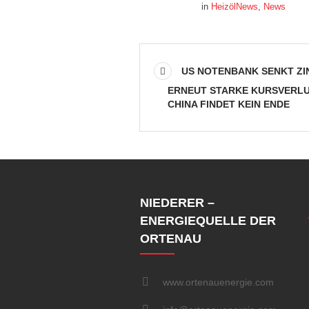
in
HeizölNews
,
News
US NOTENBANK SENKT ZI
ERNEUT STARKE KURSVERLU
CHINA FINDET KEIN ENDE
NIEDERER –
ENERGIEQUELLE DER
ORTENAU
www.ortenauenergie.com