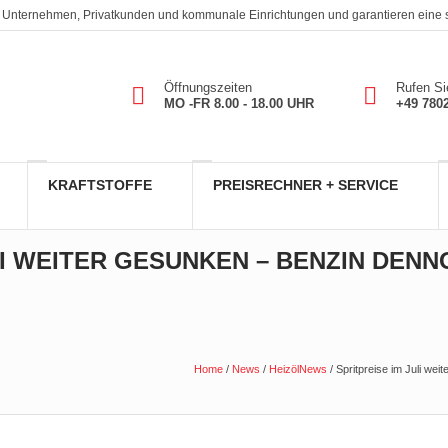
. An Unternehmen, Privatkunden und kommunale Einrichtungen und garantieren eine
Öffnungszeiten
Rufen Si
MO -FR 8.00 - 18.00 UHR
+49 780
KRAFTSTOFFE
PREISRECHNER + SERVICE
LI WEITER GESUNKEN – BENZIN DENN
Home
/
News
/
HeizölNews
/
Spritpreise im Juli wei