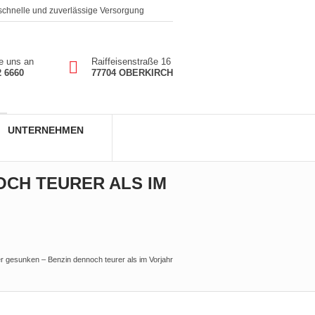
 schnelle und zuverlässige Versorgung
e uns an
Raiffeisenstraße 16
2 6660
77704 OBERKIRCH
UNTERNEHMEN
OCH TEURER ALS IM
ter gesunken – Benzin dennoch teurer als im Vorjahr