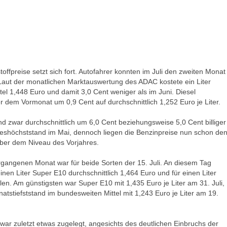
offpreise setzt sich fort. Autofahrer konnten im Juli den zweiten Monat
. Laut der monatlichen Marktauswertung des ADAC kostete ein Liter
el 1,448 Euro und damit 3,0 Cent weniger als im Juni. Diesel
er dem Vormonat um 0,9 Cent auf durchschnittlich 1,252 Euro je Liter.
d zwar durchschnittlich um 6,0 Cent beziehungsweise 5,0 Cent billiger
reshöchststand im Mai, dennoch liegen die Benzinpreise nun schon de
über dem Niveau des Vorjahres.
rgangenen Monat war für beide Sorten der 15. Juli. An diesem Tag
inen Liter Super E10 durchschnittlich 1,464 Euro und für einen Liter
en. Am günstigsten war Super E10 mit 1,435 Euro je Liter am 31. Juli,
atstiefststand im bundesweiten Mittel mit 1,243 Euro je Liter am 19.
war zuletzt etwas zugelegt, angesichts des deutlichen Einbruchs der