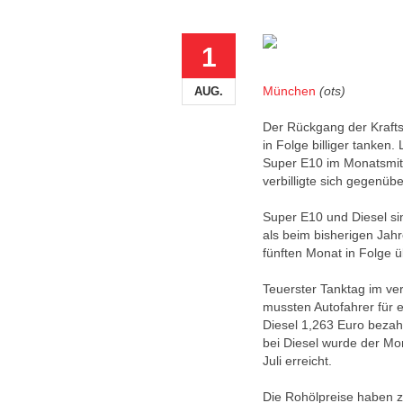
1
München
(ots)
AUG.
Der Rückgang der Kraftst
in Folge billiger tanken
Super E10 im Monatsmitt
verbilligte sich gegenüb
Super E10 und Diesel sin
als beim bisherigen Jah
fünften Monat in Folge 
Teuerster Tanktag im ve
mussten Autofahrer für e
Diesel 1,263 Euro bezahl
bei Diesel wurde der Mon
Juli erreicht.
Die Rohölpreise haben z