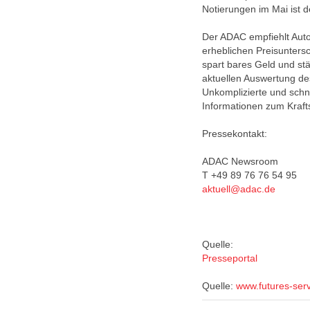
Notierungen im Mai ist 
Der ADAC empfiehlt Auto
erheblichen Preisunters
spart bares Geld und st
aktuellen Auswertung de
Unkomplizierte und schne
Informationen zum Krafts
Pressekontakt:
ADAC Newsroom
T +49 89 76 76 54 95
aktuell@adac.de
Quelle:
Presseportal
Quelle:
www.futures-ser