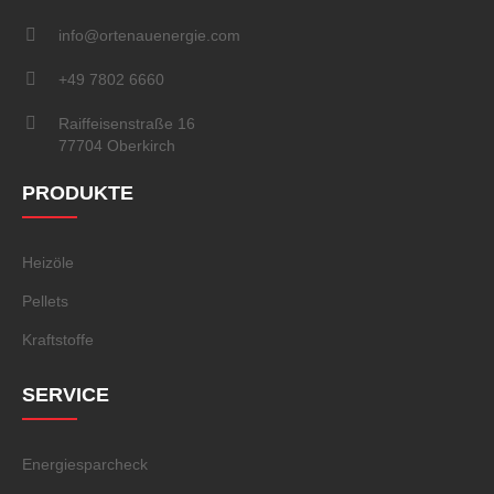
info@ortenauenergie.com
+49 7802 6660
Raiffeisenstraße 16
77704 Oberkirch
PRODUKTE
Heizöle
Pellets
Kraftstoffe
SERVICE
Energiesparcheck