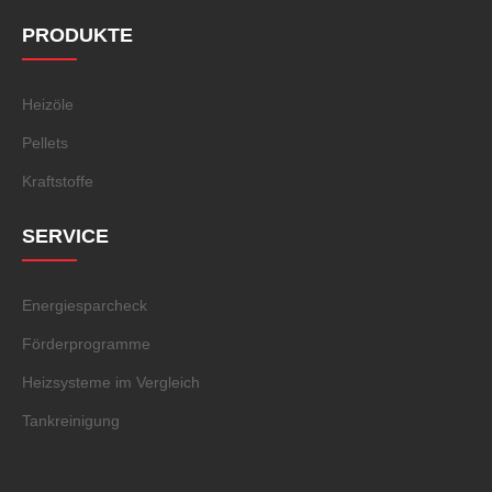
PRODUKTE
Heizöle
Pellets
Kraftstoffe
SERVICE
Energiesparcheck
Förderprogramme
Heizsysteme im Vergleich
Tankreinigung