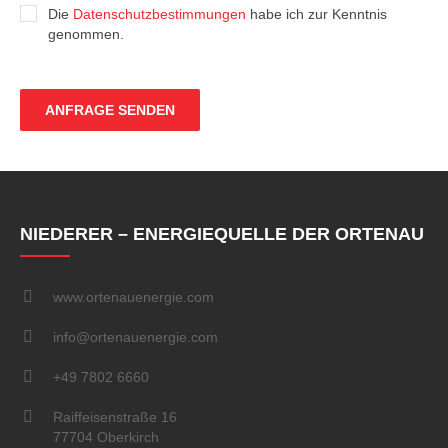
Die
Datenschutzbestimmungen
habe ich zur Kenntnis
genommen.
NIEDERER – ENERGIEQUELLE DER ORTENAU
www.ortenauenergie.com
info@ortenauenergie.com
+49 7802 6660
Raiffeisenstraße 16
77704 Oberkirch