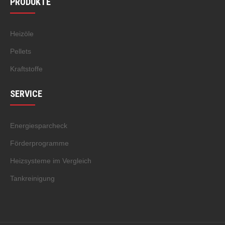
PRODUKTE
Heizöle
Pellets
Kraftstoffe
SERVICE
Energiesparcheck
Förderprogramme
Heizsysteme im Vergleich
Tankreinigung