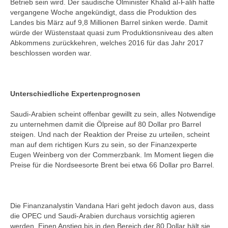
Betrieb sein wird. Der saudische Ölminister Khalid al-Falih hatte
vergangene Woche angekündigt, dass die Produktion des
Landes bis März auf 9,8 Millionen Barrel sinken werde. Damit
würde der Wüstenstaat quasi zum Produktionsniveau des alten
Abkommens zurückkehren, welches 2016 für das Jahr 2017
beschlossen worden war.
Unterschiedliche Expertenprognosen
Saudi-Arabien scheint offenbar gewillt zu sein, alles Notwendige
zu unternehmen damit die Ölpreise auf 80 Dollar pro Barrel
steigen. Und nach der Reaktion der Preise zu urteilen, scheint
man auf dem richtigen Kurs zu sein, so der Finanzexperte
Eugen Weinberg von der Commerzbank. Im Moment liegen die
Preise für die Nordseesorte Brent bei etwa 66 Dollar pro Barrel.
Die Finanzanalystin Vandana Hari geht jedoch davon aus, dass
die OPEC und Saudi-Arabien durchaus vorsichtig agieren
werden. Einen Anstieg bis in den Bereich der 80 Dollar hält sie