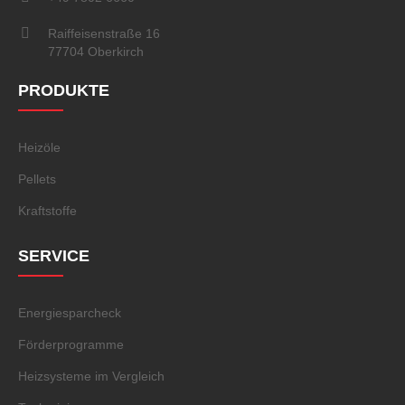
Raiffeisenstraße 16
77704 Oberkirch
PRODUKTE
Heizöle
Pellets
Kraftstoffe
SERVICE
Energiesparcheck
Förderprogramme
Heizsysteme im Vergleich