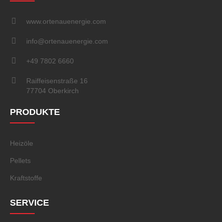
www.ortenauenergie.com
info@ortenauenergie.com
+49 7802 6660
Raiffeisenstraße 16
77704 Oberkirch
PRODUKTE
Heizöle
Pellets
Kraftstoffe
SERVICE