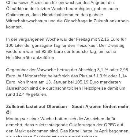
China sowie Anzeichen für ein wachsendes Angebot die
Ölmärkte in der letzten Woche beunruhigten, gab es auch
Optimismus, dass Handelsabkommen das globale
Wirtschaftswachstum und die Ölnachfrage in Zukunft ankurbeln
könnten.
In der vergangenen Woche war der Freitag mit 92,15 Euro für
100 Liter der günstigste Tag für den Heizölkauf. Der Dienstag
wiederum war mit 93,89 Euro der teuerste Tag, um seine
Heizölvorräte aufzufüllen.
Gegenüber der Vorwoche betrug der Abschlag 3,1 % oder 2,98
Euro. Auf Monatsfrist beläuft sich das Plus auf 1,3 % oder 1,14
Euro. Von ihrem am 13. Januar bei 105,19 Euro markierten
Jahreshoch sind die durchschnittlichen Heizölpreise damit um
rund 12,4 % gefallen.
Zollstreit lastet auf Ölpreisen – Saudi-Arabien fördert mehr
Öl
Montag vor einer Woche hatten sich die Anzeichen dafür
gemehrt, dass zuletzt steigende Öllieferungen der OPEC auf
den Markt gekommen sind. Das Kartell hatte im April begonnen,