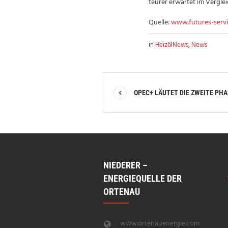
teurer erwartet im Vergl
Quelle:
www.futures-serv
in
HeizölNews
,
News
OPEC+ LÄUTET DIE ZWEITE PHA
NIEDERER –
ENERGIEQUELLE DER
ORTENAU
www.ortenauenergie.com