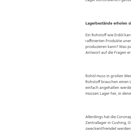
Lager kontinuierlich gefü
Lagerbestände erholen s
Ein Rohstoff wie Erdöl ka
raffinierten Produkte uner
produzieren kann? Was pa
Antwort auf die Fragen erh
Rohöl muss in großen Men
Rohstoff brauchen einen L
einfach angehalten werden
müssen Lager her, in denen
Allerdings hat die Corona
Zentrallager in Cushing, 
zweckentfremdet werden. 