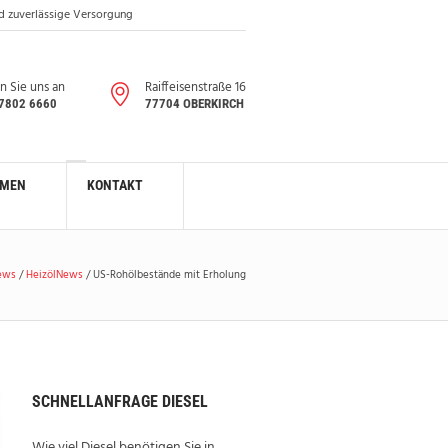
nd zuverlässige Versorgung
n Sie uns an
Raiffeisenstraße 16
 7802 6660
77704 OBERKIRCH
HMEN
KONTAKT
ews
/
HeizölNews
/
US-Rohölbestände mit Erholung
SCHNELLANFRAGE DIESEL
Wie viel Diesel benötigen Sie in