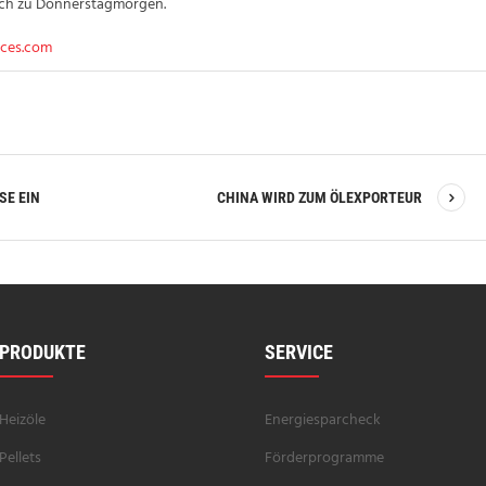
eich zu Donnerstagmorgen.
ices.com
SE EIN
CHINA WIRD ZUM ÖLEXPORTEUR
PRODUKTE
SERVICE
Heizöle
Energiesparcheck
Pellets
Förderprogramme