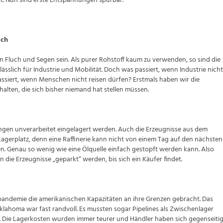
llt. Nun sind erste Entspannungen spürbar.
ich
nn Fluch und Segen sein. Als purer Rohstoff kaum zu verwenden, so sind die
lässlich für Industrie und Mobilität. Doch was passiert, wenn Industrie nicht
ssiert, wenn Menschen nicht reisen dürfen? Erstmals haben wir die
alten, die sich bisher niemand hat stellen müssen.
gen unverarbeitet eingelagert werden. Auch die Erzeugnisse aus dem
agerplatz, denn eine Raffinerie kann nicht von einem Tag auf den nächsten
. Genau so wenig wie eine Ölquelle einfach gestopft werden kann. Also
 die Erzeugnisse „geparkt“ werden, bis sich ein Käufer findet.
pandemie die amerikanischen Kapazitäten an ihre Grenzen gebracht. Das
Oklahoma war fast randvoll. Es mussten sogar Pipelines als Zwischenlager
Die Lagerkosten wurden immer teurer und Händler haben sich gegenseiti