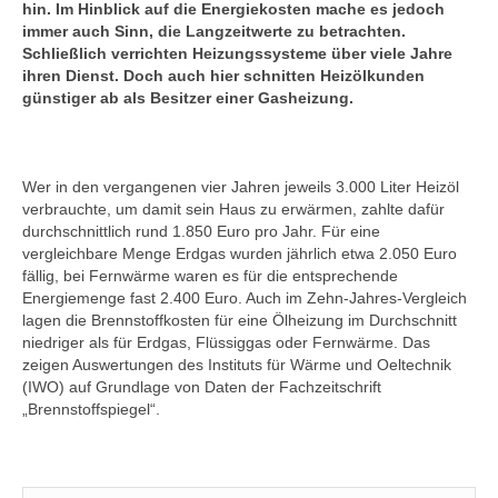
hin. Im Hinblick auf die Energiekosten mache es jedoch
immer auch Sinn, die Langzeitwerte zu betrachten.
Schließlich verrichten Heizungssysteme über viele Jahre
ihren Dienst. Doch auch hier schnitten Heizölkunden
günstiger ab als Besitzer einer Gasheizung.
Wer in den vergangenen vier Jahren jeweils 3.000 Liter Heizöl
verbrauchte, um damit sein Haus zu erwärmen, zahlte dafür
durchschnittlich rund 1.850 Euro pro Jahr. Für eine
vergleichbare Menge Erdgas wurden jährlich etwa 2.050 Euro
fällig, bei Fernwärme waren es für die entsprechende
Energiemenge fast 2.400 Euro. Auch im Zehn-Jahres-Vergleich
lagen die Brennstoffkosten für eine Ölheizung im Durchschnitt
niedriger als für Erdgas, Flüssiggas oder Fernwärme. Das
zeigen Auswertungen des Instituts für Wärme und Oeltechnik
(IWO) auf Grundlage von Daten der Fachzeitschrift
„Brennstoffspiegel“.