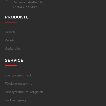
Raiffeisenstraße 16
77704 Oberkirch
PRODUKTE
Heizöle
Pellets
Kraftstoffe
SERVICE
Energiesparcheck
Förderprogramme
Heizsysteme im Vergleich
Tankreinigung