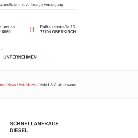
 schnelle und zuverlässige Versorgung
e uns an
Raiffeisenstraße 16
2 6660
77704 OBERKIRCH
UNTERNEHMEN
ome
/
News
/
HeizölNews
/
Mehr US-Öl als erwartet
SCHNELLANFRAGE
DIESEL