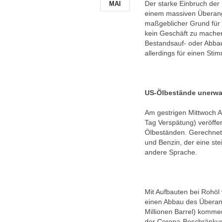
Der starke Einbruch der
MAI
einem massiven Überang
maßgeblicher Grund für 
kein Geschäft zu mache
Bestandsauf- oder Abbau
allerdings für einen St
US-Ölbestände unerwar
Am gestrigen Mittwoch 
Tag Verspätung) veröffen
Ölbeständen. Gerechnet 
und Benzin, der eine st
andere Sprache.
Mit Aufbauten bei Rohöl 
einen Abbau des Überang
Millionen Barrel) komm
der Corona-Beschränkun