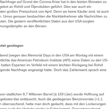
 Nachfrage auf Grund der Corona-Krise hat in den letzten Monaten zu
ebot an Rohöl und Ölprodukten geführt. Dies war auch ein
den großen Preisschock von April. Denn wo keine Käufer sind, ist auch
n. Umso genauer beobachten die Marktteilnehmer alle Nachrichten zu
ten. Die gestern veröffentlichten Daten aus den USA sorgten
immungsdämpfer an den Börsen.
tet gestiegen
Abend (wegen des Memorial Days in den USA am Montag mit einem
tlichte das American Petroleum Institute (API) seine Daten zu den US-
hatten Experten im Vorfeld mit einem leichten Rückgang bei Rohöl
eigende Nachfrage angezeigt hätte. Doch das Zahlenwerk sprach eine
von stattlichen 8,7 Millionen Barrel (á 159 Liter) wurde Hoffnung auf
ebotes klar enttäuscht. Auch die gestiegenen Benzinvorräte (+1,1
en überraschend, hatte man doch gedacht, dass mit den Lockerungen
gen auch der Verkehr wieder in Fahrt kommt. Dementsprechend