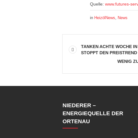
Quelle:
www.futures-ser
in
HeizölNews
,
News
TANKEN ACHTE WOCHE IN
STOPPT DEN PREISTREND
WENIG ZU
NIEDERER –
ENERGIEQUELLE DER
ORTENAU