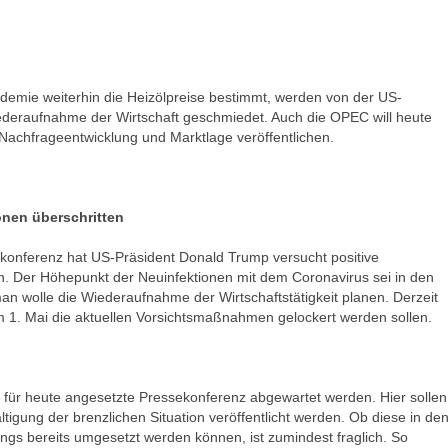
emie weiterhin die Heizölpreise bestimmt, werden von der US-
deraufnahme der Wirtschaft geschmiedet. Auch die OPEC will heute
 Nachfrageentwicklung und Marktlage veröffentlichen.
ionen
überschritten
ekonferenz hat US-Präsident Donald Trump versucht positive
ln. Der Höhepunkt der Neuinfektionen mit dem Coronavirus sei in den
an wolle die Wiederaufnahme der Wirtschaftstätigkeit planen. Derzeit
 1. Mai die aktuellen Vorsichtsmaßnahmen gelockert werden sollen.
e für heute angesetzte Pressekonferenz abgewartet werden. Hier sollen
tigung der brenzlichen Situation veröffentlicht werden. Ob diese in de
ngs bereits umgesetzt werden können, ist zumindest fraglich. So