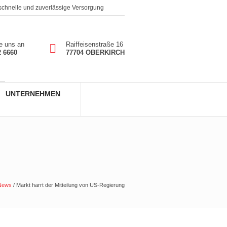
 schnelle und zuverlässige Versorgung
e uns an
Raiffeisenstraße 16
2 6660
77704 OBERKIRCH
UNTERNEHMEN
News
/
Markt harrt der Mitteilung von US-Regierung