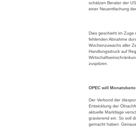
schätzen Berater der US
einer Neuentfachung de
Dies geschieht im Zuge 
fehlenden Abnahme durc
Wochenzuwachs aller Zei
Handlungsdruck auf Regi
Wirtschaftseinschränkung
zuspitzen.
OPEC will Monatsberic
Der Verbund der ölexpor
Entwicklung der Ölnachfr
aktuelle Marktlage vers
gravierend ein. So soll 
gemacht haben. Genaue Z