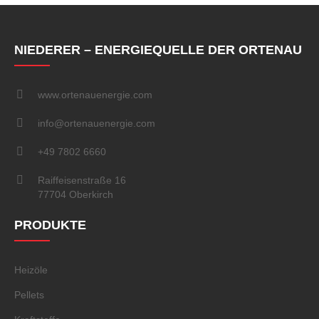
NIEDERER – ENERGIEQUELLE DER ORTENAU
www.ortenauenergie.com
info@ortenauenergie.com
+49 7802 6660
Raiffeisenstraße 16
77704 Oberkirch
PRODUKTE
Heizöle
Pellets