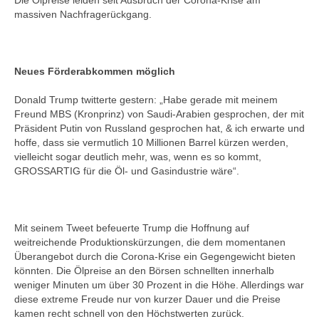
Die Ölpreise leiden seit Ausbruch der Corona-Krise am
massiven Nachfragerückgang.
Neues Förderabkommen möglich
Donald Trump twitterte gestern: „Habe gerade mit meinem
Freund MBS (Kronprinz) von Saudi-Arabien gesprochen, der mit
Präsident Putin von Russland gesprochen hat, & ich erwarte und
hoffe, dass sie vermutlich 10 Millionen Barrel kürzen werden,
vielleicht sogar deutlich mehr, was, wenn es so kommt,
GROSSARTIG für die Öl- und Gasindustrie wäre“.
Mit seinem Tweet befeuerte Trump die Hoffnung auf
weitreichende Produktionskürzungen, die dem momentanen
Überangebot durch die Corona-Krise ein Gegengewicht bieten
könnten. Die Ölpreise an den Börsen schnellten innerhalb
weniger Minuten um über 30 Prozent in die Höhe. Allerdings war
diese extreme Freude nur von kurzer Dauer und die Preise
kamen recht schnell von den Höchstwerten zurück.