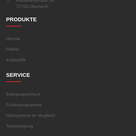
Raiffeisenstraße 16
77704 Oberkirch
PRODUKTE
Heizöle
Pellets
Kraftstoffe
SERVICE
Energiesparcheck
Förderprogramme
Heizsysteme im Vergleich
Tankreinigung