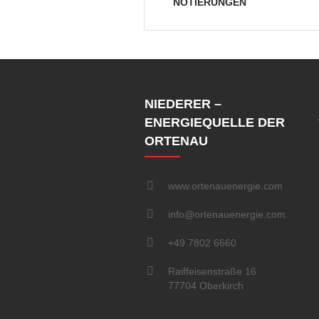
NOTIERUNGEN
NIEDERER –
ENERGIEQUELLE DER
ORTENAU
www.ortenauenergie.com
info@ortenauenergie.com
+49 7802 6660
Raiffeisenstraße 16
77704 Oberkirch