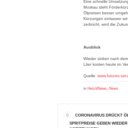
Eine schnelle Umsetzun
Moskau steht Förderkürz
Ölpreisen besser umgehe
Kürzungen einlassen wi
zerbricht, wird die Zukun
Ausblick
Wieder sinken nach dem 
Liter kosten heute im Ve
Quelle:
www.futures-ser
in
HeizölNews
,
News
CORONAVIRUS DRÜCKT ÖLP
SPRITPREISE GEBEN WIEDE