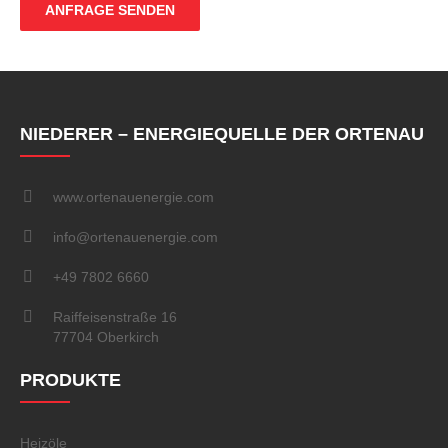
NIEDERER – ENERGIEQUELLE DER ORTENAU
www.ortenauenergie.com
info@ortenauenergie.com
+49 7802 6660
Raiffeisenstraße 16
77704 Oberkirch
PRODUKTE
Heizöle