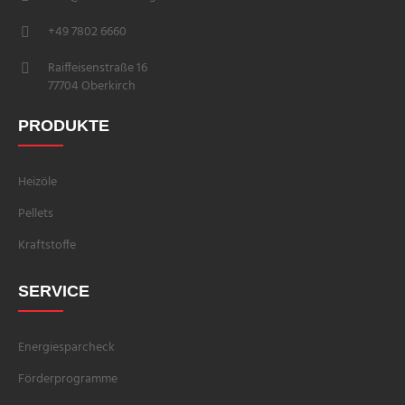
+49 7802 6660
Raiffeisenstraße 16
77704 Oberkirch
PRODUKTE
Heizöle
Pellets
Kraftstoffe
SERVICE
Energiesparcheck
Förderprogramme