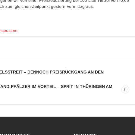
gehen wir von einer Preisreduzierung bei 100 Liter Heizöl von -0,65
ich zum gleichen Zeitpunkt gestern Vormittag aus.
vices.com
DELSSTREIT – DENNOCH PREISRÜCKGANG AN DEN
AND-PFÄLZER IM VORTEIL – SPRIT IN THÜRINGEN AM