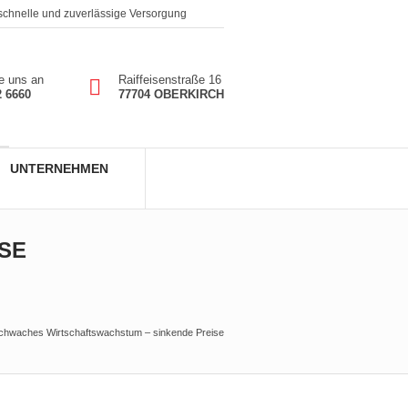
 schnelle und zuverlässige Versorgung
e uns an
Raiffeisenstraße 16
2 6660
77704 OBERKIRCH
UNTERNEHMEN
SE
chwaches Wirtschaftswachstum – sinkende Preise