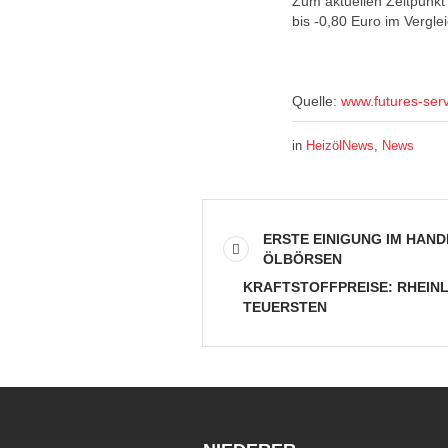
Zum aktuellen Zeitpunkt 
bis -0,80 Euro im Vergle
Quelle:
www.futures-ser
in
HeizölNews
,
News
ERSTE EINIGUNG IM HAN
ÖLBÖRSEN
KRAFTSTOFFPREISE: RHEINL
TEUERSTEN