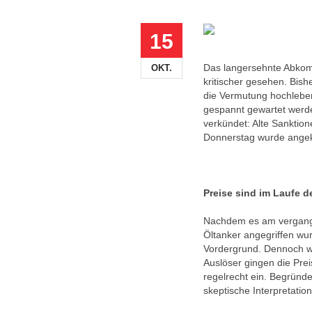
15
Das langersehnte Abkom
OKT.
kritischer gesehen. Bish
die Vermutung hochleben
gespannt gewartet werden
verkündet: Alte Sanktio
Donnerstag wurde angek
Preise sind im Laufe d
Nachdem es am vergangen
Öltanker angegriffen wur
Vordergrund. Dennoch wu
Auslöser gingen die Prei
regelrecht ein. Begründ
skeptische Interpretati