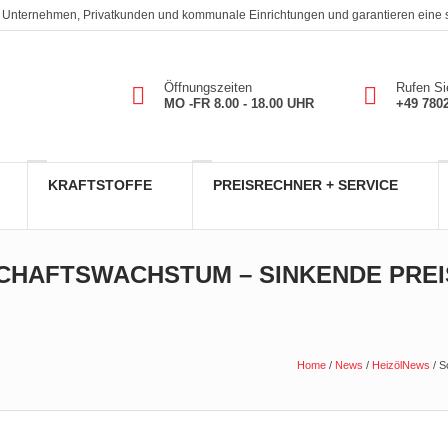
. An Unternehmen, Privatkunden und kommunale Einrichtungen und garantieren eine
Öffnungszeiten
Rufen Si
MO -FR 8.00 - 18.00 UHR
+49 780
KRAFTSTOFFE
PREISRECHNER + SERVICE
CHAFTSWACHSTUM – SINKENDE PREI
Home
/
News
/
HeizölNews
/
S