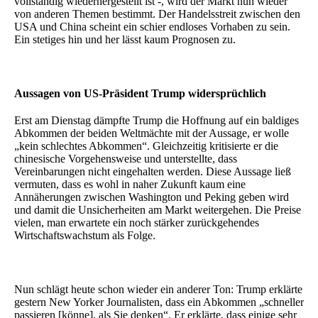
vollständig wiederhergestellt ist -, wird der Markt nun wieder
von anderen Themen bestimmt. Der Handelsstreit zwischen den
USA und China scheint ein schier endloses Vorhaben zu sein.
Ein stetiges hin und her lässt kaum Prognosen zu.
Aussagen von US-Präsident Trump widersprüchlich
Erst am Dienstag dämpfte Trump die Hoffnung auf ein baldiges
Abkommen der beiden Weltmächte mit der Aussage, er wolle
„kein schlechtes Abkommen“. Gleichzeitig kritisierte er die
chinesische Vorgehensweise und unterstellte, dass
Vereinbarungen nicht eingehalten werden. Diese Aussage ließ
vermuten, dass es wohl in naher Zukunft kaum eine
Annäherungen zwischen Washington und Peking geben wird
und damit die Unsicherheiten am Markt weitergehen. Die Preise
vielen, man erwartete ein noch stärker zurückgehendes
Wirtschaftswachstum als Folge.
Nun schlägt heute schon wieder ein anderer Ton: Trump erklärte
gestern New Yorker Journalisten, dass ein Abkommen „schneller
passieren [könne], als Sie denken“. Er erklärte, dass einige sehr