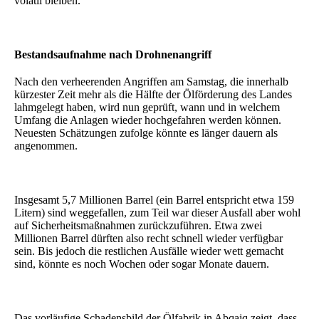
volatil bleiben.
Bestandsaufnahme nach Drohnenangriff
Nach den verheerenden Angriffen am Samstag, die innerhalb
kürzester Zeit mehr als die Hälfte der Ölförderung des Landes
lahmgelegt haben, wird nun geprüft, wann und in welchem
Umfang die Anlagen wieder hochgefahren werden können.
Neuesten Schätzungen zufolge könnte es länger dauern als
angenommen.
Insgesamt 5,7 Millionen Barrel (ein Barrel entspricht etwa 159
Litern) sind weggefallen, zum Teil war dieser Ausfall aber wohl
auf Sicherheitsmaßnahmen zurückzuführen. Etwa zwei
Millionen Barrel dürften also recht schnell wieder verfügbar
sein. Bis jedoch die restlichen Ausfälle wieder wett gemacht
sind, könnte es noch Wochen oder sogar Monate dauern.
Das vorläufige Schadensbild der Ölfabrik in Abqaiq zeigt, dass