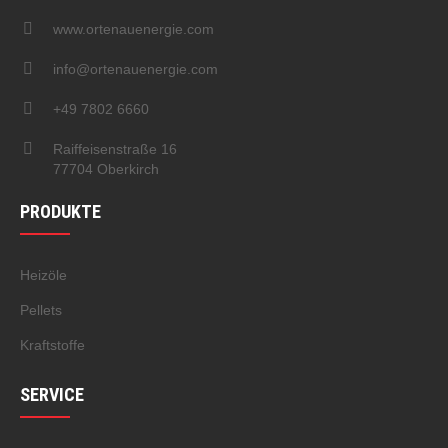
www.ortenauenergie.com
info@ortenauenergie.com
+49 7802 6660
Raiffeisenstraße 16
77704 Oberkirch
PRODUKTE
Heizöle
Pellets
Kraftstoffe
SERVICE