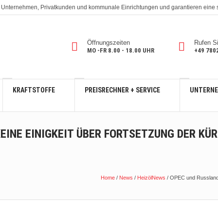
. An Unternehmen, Privatkunden und kommunale Einrichtungen und garantieren eine
Öffnungszeiten
Rufen S
MO -FR 8.00 - 18.00 UHR
+49 780
KRAFTSTOFFE
PREISRECHNER + SERVICE
UNTERN
EINE EINIGKEIT ÜBER FORTSETZUNG DER KÜ
Home
/
News
/
HeizölNews
/
OPEC und Russland 