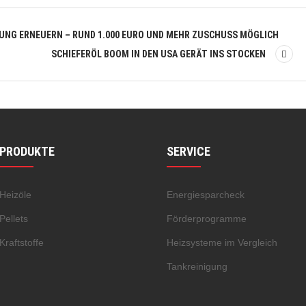
UNG ERNEUERN – RUND 1.000 EURO UND MEHR ZUSCHUSS MÖGLICH
SCHIEFERÖL BOOM IN DEN USA GERÄT INS STOCKEN
PRODUKTE
SERVICE
Heizöle
Energiesparcheck
Pellets
Förderprogramme
Kraftstoffe
Heizsysteme im Vergleich
Tankreinigung