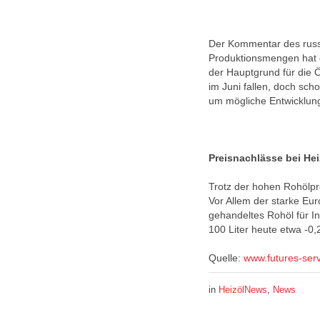
Der Kommentar des russ
Produktionsmengen hat 
der Hauptgrund für die Ö
im Juni fallen, doch sch
um mögliche Entwicklun
Preisnachlässe bei Hei
Trotz der hohen Rohölpr
Vor Allem der starke Eur
gehandeltes Rohöl für I
100 Liter heute etwa -0,
Quelle:
www.futures-ser
in
HeizölNews
,
News