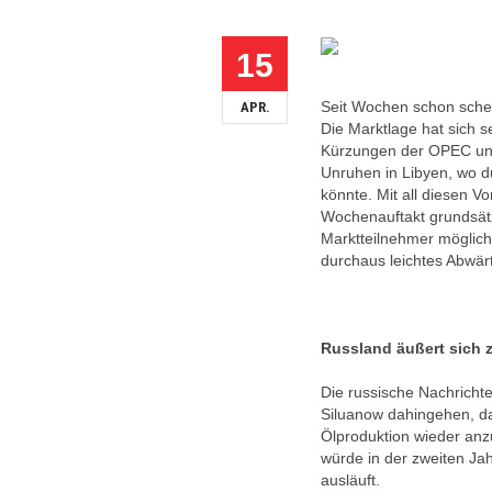
15
Seit Wochen schon schei
APR.
Die Marktlage hat sich s
Kürzungen der OPEC und 
Unruhen in Libyen, wo 
könnte. Mit all diesen 
Wochenauftakt grundsätz
Marktteilnehmer möglic
durchaus leichtes Abwärt
Russland äußert sich
Die russische Nachricht
Siluanow dahingehen, da
Ölproduktion wieder an
würde in der zweiten J
ausläuft.