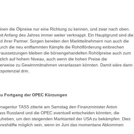
nen die Ölpreise nur eine Richtung zu kennen, und zwar nach oben.
eit Anfang des Jahres immer weiter verknappt. Ein Hauptgrund sind die
ihrer Partner. Sorgen bereiten den Marktteilnehmern nun auch die
durch die neu entflammten Kämpfe die Rohölförderung einbrechen
Voraussetzungen bleiben die börsengehandelten Rohölpreise auch zum
lich auf hohem Niveau, auch wenn die hohen Preise die
herweise zu Gewinnmitnahmen veranlassen könnten. Damit wäre dann
spotenzial drin.
 zu Fortgang der OPEC Kürzungen
enagentur TASS zitierte am Samstag den Finanzminister Anton
ss Russland und die OPEC eventuell entscheiden könnten, die
zuheben, um den steigenden Marktanteil der USA zu bekämpfen. Dies
ahreshälfte möglich sein, wenn im Juni das momentane Abkommen