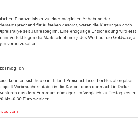
ischen Finanzminister zu einer möglichen Anhebung der
dementsprechend für Aufsehen gesorgt, waren die Kürzungen doch
lpreisrallye seit Jahresbeginn. Eine endgültige Entscheidung wird erst
on im Vorfeld legen die Marktteilnehmer jedes Wort auf die Goldwaage,
gen vorherzusehen.
zöl möglich
eise könnten sich heute im Inland Preisnachlässe bei Heizöl ergeben.
o spielt Verbrauchern dabei in die Karten, denn der macht in Dollar
nvestoren aus dem Euroraum günstiger. Im Vergleich zu Freitag kosten
20 bis -0,30 Euro weniger.
vices.com