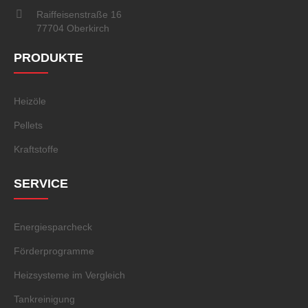
Raiffeisenstraße 16
77704 Oberkirch
PRODUKTE
Heizöle
Pellets
Kraftstoffe
SERVICE
Energiesparcheck
Förderprogramme
Heizsysteme im Vergleich
Tankreinigung