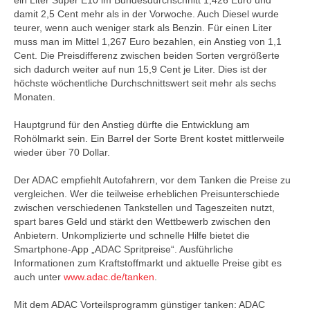
ein Liter Super E10 im Bundesdurchschnitt 1,426 Euro und
damit 2,5 Cent mehr als in der Vorwoche. Auch Diesel wurde
teurer, wenn auch weniger stark als Benzin. Für einen Liter
muss man im Mittel 1,267 Euro bezahlen, ein Anstieg von 1,1
Cent. Die Preisdifferenz zwischen beiden Sorten vergrößerte
sich dadurch weiter auf nun 15,9 Cent je Liter. Dies ist der
höchste wöchentliche Durchschnittswert seit mehr als sechs
Monaten.
Hauptgrund für den Anstieg dürfte die Entwicklung am
Rohölmarkt sein. Ein Barrel der Sorte Brent kostet mittlerweile
wieder über 70 Dollar.
Der ADAC empfiehlt Autofahrern, vor dem Tanken die Preise zu
vergleichen. Wer die teilweise erheblichen Preisunterschiede
zwischen verschiedenen Tankstellen und Tageszeiten nutzt,
spart bares Geld und stärkt den Wettbewerb zwischen den
Anbietern. Unkomplizierte und schnelle Hilfe bietet die
Smartphone-App „ADAC Spritpreise“. Ausführliche
Informationen zum Kraftstoffmarkt und aktuelle Preise gibt es
auch unter
www.adac.de/tanken
.
Mit dem ADAC Vorteilsprogramm günstiger tanken: ADAC