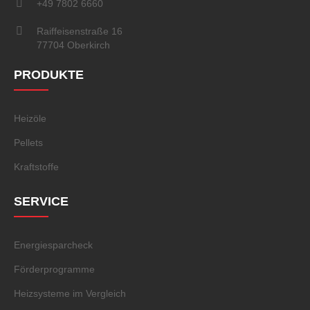
+49 7802 6660
Raiffeisenstraße 16
77704 Oberkirch
PRODUKTE
Heizöle
Pellets
Kraftstoffe
SERVICE
Energiesparcheck
Förderprogramme
Heizsysteme im Vergleich