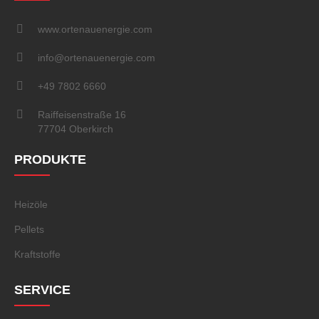
www.ortenauenergie.com
info@ortenauenergie.com
+49 7802 6660
Raiffeisenstraße 16
77704 Oberkirch
PRODUKTE
Heizöle
Pellets
Kraftstoffe
SERVICE