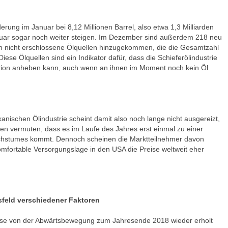
derung im Januar bei 8,12 Millionen Barrel, also etwa 1,3 Milliarden
bruar sogar noch weiter steigen. Im Dezember sind außerdem 218 neu
ch nicht erschlossene Ölquellen hinzugekommen, die die Gesamtzahl
iese Ölquellen sind ein Indikator dafür, dass die Schieferölindustrie
ktion anheben kann, auch wenn an ihnen im Moment noch kein Öl
anischen Ölindustrie scheint damit also noch lange nicht ausgereizt,
en vermuten, dass es im Laufe des Jahres erst einmal zu einer
hstumes kommt. Dennoch scheinen die Marktteilnehmer davon
mfortable Versorgungslage in den USA die Preise weltweit eher
feld verschiedener Faktoren
ise von der Abwärtsbewegung zum Jahresende 2018 wieder erholt