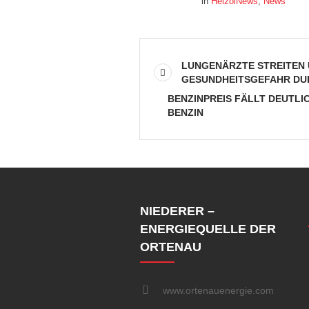
in
HeizölNews
,
News
LUNGENÄRZTE STREITEN 
GESUNDHEITSGEFAHR DU
BENZINPREIS FÄLLT DEUTLI
BENZIN
NIEDERER –
ENERGIEQUELLE DER
ORTENAU
www.ortenauenergie.com