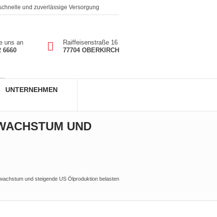
 schnelle und zuverlässige Versorgung
e uns an
Raiffeisenstraße 16
2 6660
77704 OBERKIRCH
UNTERNEHMEN
SWACHSTUM UND
wachstum und steigende US Ölproduktion belasten