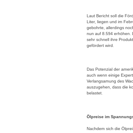
Laut Bericht soll die För
Liter, liegen und im Fe
gebohrte, allerdings no
nun auf 8.594 erhöhen. D
sehr schnell ihre Produ
gefördert wird.
Das Potenzial der amerik
auch wenn einige Expert
Verlangsamung des Wac
auszugehen, dass die ko
belastet.
Ölpreise im Spannungs
Nachdem sich die Ölpre