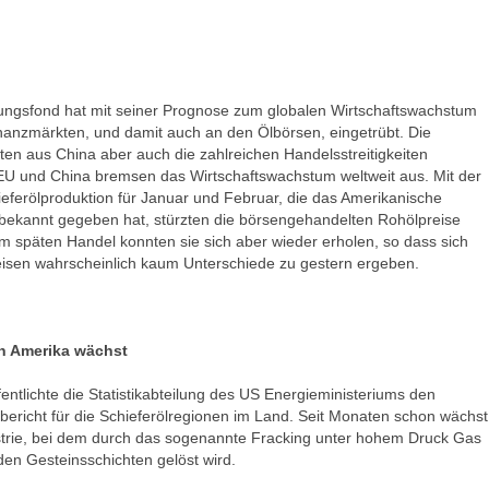
ungsfond hat mit seiner Prognose zum globalen Wirtschaftswachstum
anzmärkten, und damit auch an den Ölbörsen, eingetrübt. Die
ten aus China aber auch die zahlreichen Handelsstreitigkeiten
EU und China bremsen das Wirtschaftswachstum weltweit aus. Mit der
ieferölproduktion für Januar und Februar, die das Amerikanische
bekannt gegeben hat, stürzten die börsengehandelten Rohölpreise
Im späten Handel konnten sie sich aber wieder erholen, so dass sich
eisen wahrscheinlich kaum Unterschiede zu gestern ergeben.
in Amerika wächst
ntlichte die Statistikabteilung des US Energieministeriums den
bericht für die Schieferölregionen im Land. Seit Monaten schon wächst
strie, bei dem durch das sogenannte Fracking unter hohem Druck Gas
nden Gesteinsschichten gelöst wird.