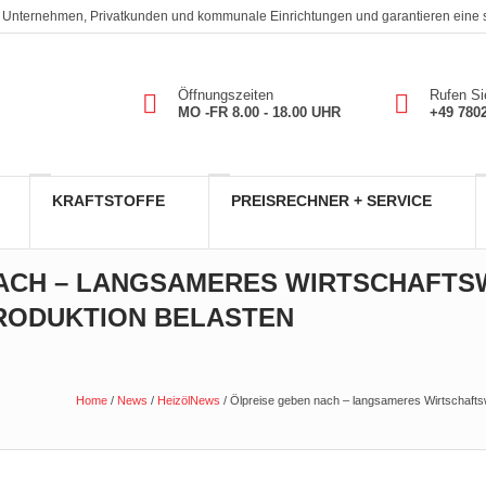
. An Unternehmen, Privatkunden und kommunale Einrichtungen und garantieren eine
Öffnungszeiten
Rufen Si
MO -FR 8.00 - 18.00 UHR
+49 780
KRAFTSTOFFE
PREISRECHNER + SERVICE
NACH – LANGSAMERES WIRTSCHAFT
RODUKTION BELASTEN
Home
/
News
/
HeizölNews
/
Ölpreise geben nach – langsameres Wirtschafts