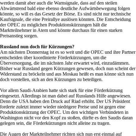
werden damit aber auch die Warnsignale, dass auf den steilen
Abwärtstrend bald eine ebenso deutliche Aufwärtsbewegung folgen
könnte, so will es das Gesetz der Börse. Es sind nicht nur technische
Kaufsignale, die eine Preirallye auslösen könnten. Die Entscheidung
der OPEC zu möglichen Produktionskürzungen hält die
Marktteilnehmer in Atem und könnte durchaus für einen starken
Preisanstieg sorgen.
Russland nun doch für Kürzungen?
Am nächsten Donnerstag ist es so weit und die OPEC und ihre Partner
entscheiden über koordinierte Förderkürzungen, um die
Überversorgung, die im nächsten Jahr erwartet wird, einzudämmen.
Bisher war Russland gegen Kürzungen gewesen, doch nun scheint der
Widerstand zu bröckeln und aus Moskau heißt es man könne sich nun
doch vorstellen, sich an den Kürzungen zu beteiligen.
Vor allem Saudi-Arabien hatte sich stark für eine Förderkürzung
eingesetzt. Allerdings ist man dabei auf Russlands Hilfe angewiesen.
Denn die USA haben den Druck auf Riad erhöht. Der US Präsident
forderte zuletzt immer wieder niedrigere Preise und ist gegen eine
Produktionskürzung der OPEC. Um den wichtigen Verbündeten in
Washington nicht vor den Kopf zu stoßen, dürfte es den Saudis daran
gelegen sein, die Förderkürzungen nicht alleine zu tragen.
Die Augen der Marktteilnehmer richten sich nun erst einmal auf