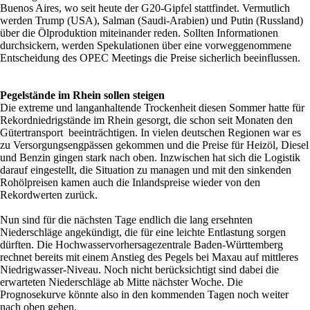
Buenos Aires, wo seit heute der G20-Gipfel stattfindet. Vermutlich
werden Trump (USA), Salman (Saudi-Arabien) und Putin (Russland)
über die Ölproduktion miteinander reden. Sollten Informationen
durchsickern, werden Spekulationen über eine vorweggenommene
Entscheidung des OPEC Meetings die Preise sicherlich beeinflussen.
Pegelstände im Rhein sollen steigen
Die extreme und langanhaltende Trockenheit diesen Sommer hatte für
Rekordniedrigstände im Rhein gesorgt, die schon seit Monaten den
Gütertransport beeinträchtigen. In vielen deutschen Regionen war es
zu Versorgungsengpässen gekommen und die Preise für Heizöl, Diesel
und Benzin gingen stark nach oben. Inzwischen hat sich die Logistik
darauf eingestellt, die Situation zu managen und mit den sinkenden
Rohölpreisen kamen auch die Inlandspreise wieder von den
Rekordwerten zurück.
Nun sind für die nächsten Tage endlich die lang ersehnten
Niederschläge angekündigt, die für eine leichte Entlastung sorgen
dürften. Die Hochwasservorhersagezentrale Baden-Württemberg
rechnet bereits mit einem Anstieg des Pegels bei Maxau auf mittleres
Niedrigwasser-Niveau. Noch nicht berücksichtigt sind dabei die
erwarteten Niederschläge ab Mitte nächster Woche. Die
Prognosekurve könnte also in den kommenden Tagen noch weiter
nach oben gehen.