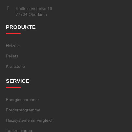
Raiffeisenstraße 16
77704 Oberkirch
PRODUKTE
Heizöle
Pellets
Kraftstoffe
SERVICE
Energiesparcheck
Förderprogramme
Heizsysteme im Vergleich
Tankreinigung