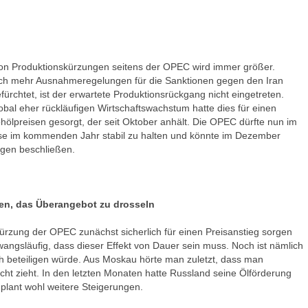
von Produktionskürzungen seitens der OPEC wird immer größer.
ch mehr Ausnahmeregelungen für die Sanktionen gegen den Iran
ürchtet, ist der erwartete Produktionsrückgang nicht eingetreten.
al eher rückläufigen Wirtschaftswachstum hatte dies für einen
hölpreisen gesorgt, der seit Oktober anhält. Die OPEC dürfte nun im
ise im kommenden Jahr stabil zu halten und könnte im Dezember
ngen beschließen.
n, das Überangebot zu drosseln
rzung der OPEC zunächst sicherlich für einen Preisanstieg sorgen
wangsläufig, dass dieser Effekt von Dauer sein muss. Noch ist nämlich
ch beteiligen würde. Aus Moskau hörte man zuletzt, dass man
cht zieht. In den letzten Monaten hatte Russland seine Ölförderung
plant wohl weitere Steigerungen.