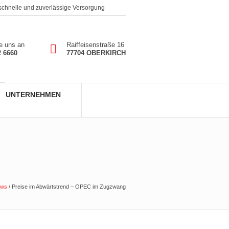
 schnelle und zuverlässige Versorgung
e uns an
Raiffeisenstraße 16
2 6660
77704 OBERKIRCH
UNTERNEHMEN
ews
/
Preise im Abwärtstrend – OPEC im Zugzwang