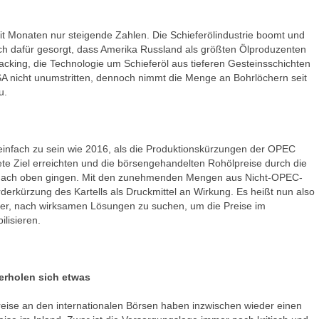
t Monaten nur steigende Zahlen. Die Schieferölindustrie boomt und
lich dafür gesorgt, dass Amerika Russland als größten Ölproduzenten
racking, die Technologie um Schieferöl aus tieferen Gesteinsschichten
SA nicht unumstritten, dennoch nimmt die Menge an Bohrlöchern seit
u.
 einfach zu sein wie 2016, als die Produktionskürzungen der OPEC
ete Ziel erreichten und die börsengehandelten Rohölpreise durch die
 nach oben gingen. Mit den zunehmenden Mengen aus Nicht-OPEC-
rderkürzung des Kartells als Druckmittel an Wirkung. Es heißt nun also
er, nach wirksamen Lösungen zu suchen, um die Preise im
lisieren.
erholen sich etwas
ise an den internationalen Börsen haben inzwischen wieder einen