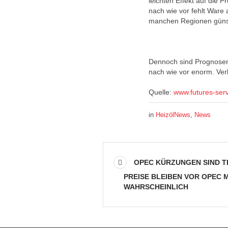
leichten Effekt auf die 
nach wie vor fehlt Ware
manchen Regionen günst
Dennoch sind Prognosen
nach wie vor enorm. Ver
Quelle:
www.futures-ser
in
HeizölNews
,
News
OPEC KÜRZUNGEN SIND T
PREISE BLEIBEN VOR OPEC 
WAHRSCHEINLICH