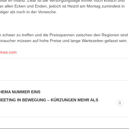
Preise im Inland. Zwar ist die Versorgungslage immer noch kritisch und
 an allen Ecken und Enden, jedoch ist Heizöl am Montag zumindest in
iger als noch in der Vorwoche.
 schwer zu treffen und die Preisspannen zwischen den Regionen sind
braucher müssen auf hohe Preise und lange Wartezeiten gefasst sein.
vices.com
HEMA NUMMER EINS
MEETING IN BEWEGUNG – KÜRZUNGEN MEHR ALS