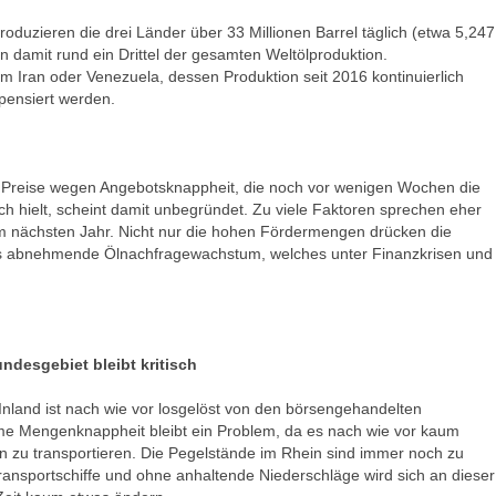
ieren die drei Länder über 33 Millionen Barrel täglich (etwa 5,247
ern damit rund ein Drittel der gesamten Weltölproduktion.
m Iran oder Venezuela, dessen Produktion seit 2016 kontinuierlich
pensiert werden.
 Preise wegen Angebotsknappheit, die noch vor wenigen Wochen die
h hielt, scheint damit unbegründet. Zu viele Faktoren sprechen eher
im nächsten Jahr. Nicht nur die hohen Fördermengen drücken die
s abnehmende Ölnachfragewachstum, welches unter Finanzkrisen und
ndesgebiet bleibt kritisch
Inland ist nach wie vor losgelöst von den börsengehandelten
me Mengenknappheit bleibt ein Problem, da es nach wie vor kaum
en zu transportieren. Die Pegelstände im Rhein sind immer noch zu
Transportschiffe und ohne anhaltende Niederschläge wird sich an dieser