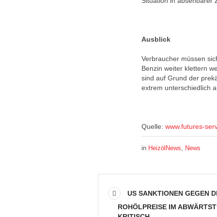
Situation in absehbarer
Ausblick
Verbraucher müssen sich 
Benzin weiter klettern 
sind auf Grund der prek
extrem unterschiedlich a
Quelle:
www.futures-ser
in
HeizölNews
,
News
US SANKTIONEN GEGEN D
ROHÖLPREISE IM ABWÄRTST
KRITISCH