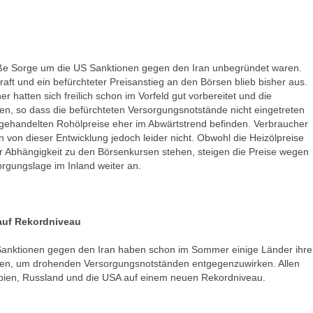
oße Sorge um die US Sanktionen gegen den Iran unbegründet waren.
Kraft und ein befürchteter Preisanstieg an den Börsen blieb bisher aus.
r hatten sich freilich schon im Vorfeld gut vorbereitet und die
, so dass die befürchteten Versorgungsnotstände nicht eingetreten
ngehandelten Rohölpreise eher im Abwärtstrend befinden. Verbraucher
en von dieser Entwicklung jedoch leider nicht. Obwohl die Heizölpreise
er Abhängigkeit zu den Börsenkursen stehen, steigen die Preise wegen
orgungslage im Inland weiter an.
 auf Rekordniveau
Sanktionen gegen den Iran haben schon im Sommer einige Länder ihre
n, um drohenden Versorgungsnotständen entgegenzuwirken. Allen
abien, Russland und die USA auf einem neuen Rekordniveau.