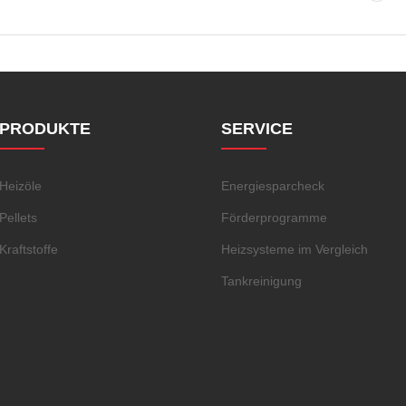
PRODUKTE
SERVICE
Heizöle
Energiesparcheck
Pellets
Förderprogramme
Kraftstoffe
Heizsysteme im Vergleich
Tankreinigung