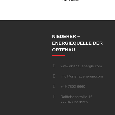
NIEDERER –
ENERGIEQUELLE DER
ORTENAU
www.ortenauenergie.com
info@ortenauenergie.com
+49 7802 6660
Raiffeisenstraße 16
77704 Oberkirch